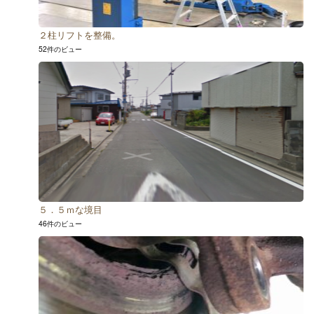
２柱リフトを整備。
52件のビュー
５．５ｍな境目
46件のビュー