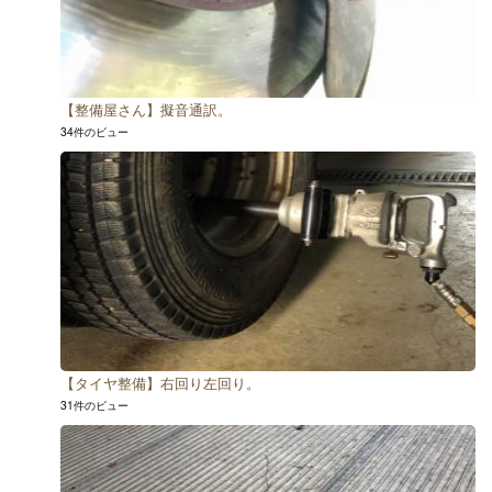
【整備屋さん】擬音通訳。
34件のビュー
【タイヤ整備】右回り左回り。
31件のビュー