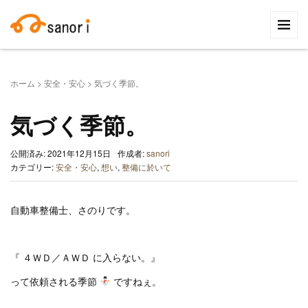
検
索:
ホーム
>
安全・安心
>
気づく季節。
気づく季節。
公開済み: 2021年12月15日
作成者:
sanori
カテゴリー:
安全・安心
,
想い
,
整備に於いて
自動車整備士、さのりです。
『 ４ＷＤ／ＡＷＤ に入らない。』
って依頼される季節
ですねぇ。