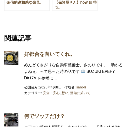
確信的違和感な発見。
【保険屋さん】how to 待
つ。
関連記事
好都合を向いてくれ。
めんどくさがりな自動車整備士、さのりです。 助かる
よねぇ、って思った時の話です
SUZUKI EVERY
DA17V を参考に…
公開済み: 2025年4月8日
作成者:
sanori
カテゴリー:
安全・安心
,
想い
,
整備に於いて
何でソッチだけ？
エアコン整備も頑張る、さのりです。 『 私の方だけ