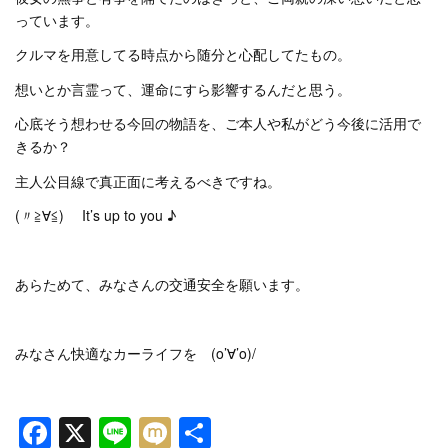
っています。
クルマを用意してる時点から随分と心配してたもの。
想いとか言霊って、運命にすら影響するんだと思う。
心底そう想わせる今回の物語を、ご本人や私がどう今後に活用で
きるか？
主人公目線で真正面に考えるべきですね。
(〃≧∀≦)ゞ It’s up to you ♪
あらためて、みなさんの交通安全を願います。
みなさん快適なカーライフを (o’∀’o)/
Facebook
X
Line
Mixi
共