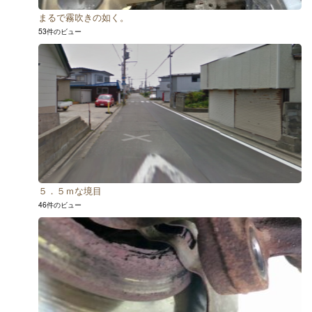
まるで霧吹きの如く。
53件のビュー
５．５ｍな境目
46件のビュー