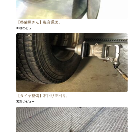
【整備屋さん】擬音通訳。
33件のビュー
【タイヤ整備】右回り左回り。
32件のビュー