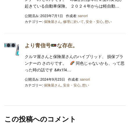
起きている自動車保険。 ２０２４年からは軽自動…
公開済み: 2023年7月1日
作成者:
sanori
カテゴリー:
保険屋さん
,
修理に於いて
,
安全・安心
,
想い
より青信号
な存在。
クルマ屋さんと保険屋さんのハイブリッド、 損保プラ
ンナーの さのりです。
同色じゃないかも、って思
った時の話です &#x1f4…
公開済み: 2024年9月23日
作成者:
sanori
カテゴリー:
保険屋さん
,
安全・安心
,
想い
この投稿へのコメント