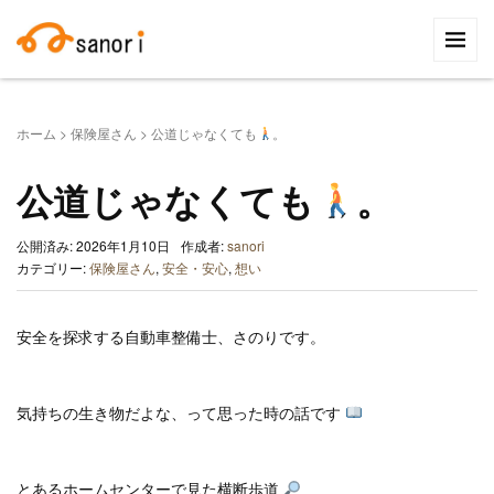
検
索:
ホーム
>
保険屋さん
>
公道じゃなくても
。
公道じゃなくても
。
公開済み: 2026年1月10日
作成者:
sanori
カテゴリー:
保険屋さん
,
安全・安心
,
想い
安全を探求する自動車整備士、さのりです。
気持ちの生き物だよな、って思った時の話です
とあるホームセンターで見た横断歩道