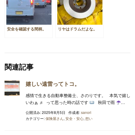
安全を確認する間柄。
リヤはドラムだよな。
関連記事
嬉しい遠雷ってトコ。
感情で生きる自動車整備士、さのりです。 本気で嬉し
いわぁ ♬ って思った時の話です
秋田で雨
…
公開済み: 2025年8月5日
作成者:
sanori
カテゴリー:
保険屋さん
,
安全・安心
,
想い