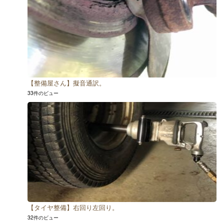
【整備屋さん】擬音通訳。
33件のビュー
【タイヤ整備】右回り左回り。
32件のビュー