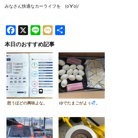
みなさん快適なカーライフを (o’∀’o)/
Facebook
X
Line
Mixi
共
有
本日のおすすめ記事
想うほどの興味よな。
ゆでたまごがよぅ
。