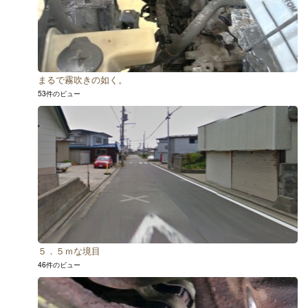
まるで霧吹きの如く。
53件のビュー
５．５ｍな境目
46件のビュー