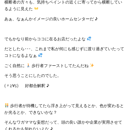
横断者の方々も、気持ちペイントの近くに寄ってから横断してい
るように見えた
あぁ、なぁんかイメージの良いホームセンターだ ♪
でもかなり前からココに在るお店だったよな
だとしたら･･･、これまで私が何にも感じずに渡り過ぎていたって
コトになるよなぁ
ごく自然に
歩行者ファーストしてたんだね
そう思うことにしたのでした。
(〃≧∀≦)ゞ 好都合解釈 ♪
歩行者が待機してたら浮き上がって見えるとか、色が変わると
か光るとか、できないかな？
そんなワガママな妄想だって、頭の良い誰かや企業が実用させて
くれるかも知れないよな ♪