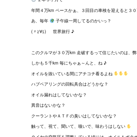
年間４万km ペースかぁ、３回目の車検を迎えると３０
あ、毎年
子午線一周してるのかいっ？
(〃≧∀≦)ゞ 世界旅行 ♪
このクルマが３０万km 走破するって信じたいのは、
しかも５千km 毎にちゃぁ～んと、ね ♪
オイルを抜いている間にアチコチ看るよね
ハブベアリングの回転具合はどうかな？
オイル漏れはしてないかな？
異音はないかな？
クーラントやＡＴＦの臭いはしてないかな？
触って、視て、聞いて、嗅いで、味わうはしない
タイヤの空気圧を調整している頃には、オイルもポタ