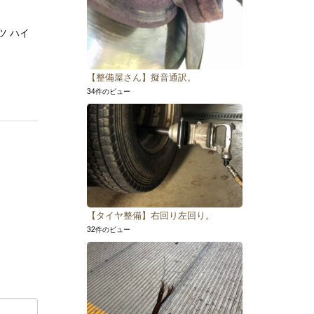
ツ ハイ
【整備屋さん】擬音通訳。
34件のビュー
【タイヤ整備】右回り左回り。
32件のビュー