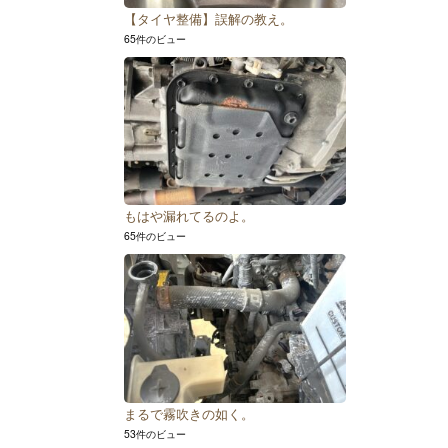
【タイヤ整備】誤解の教え。
65件のビュー
もはや漏れてるのよ。
65件のビュー
まるで霧吹きの如く。
53件のビュー