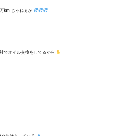
万km じゃねぇか
弊社でオイル交換をしてるから
ポタ抜けきっている