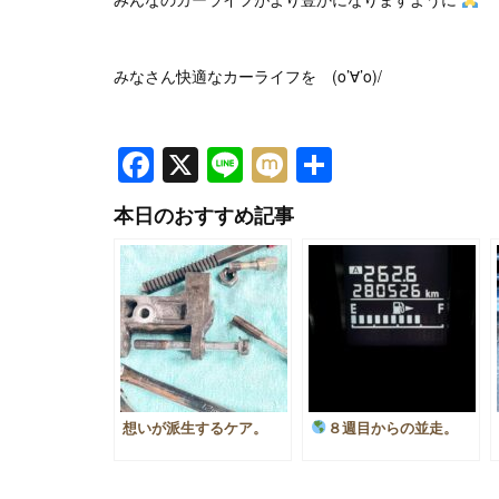
みなさん快適なカーライフを (o’∀’o)/
Facebook
X
Line
Mixi
共
有
本日のおすすめ記事
想いが派生するケア。
８週目からの並走。