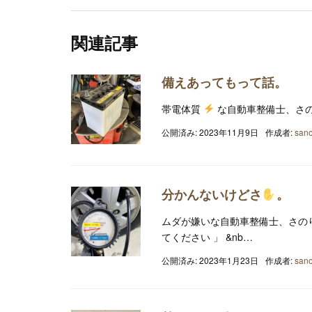
関連記事
備えあってもって話。
帯電体質
な自動車整備士、さ
公開済み: 2023年11月9日
作成者:
sano
分かんないけどさ
。
ムダが嫌いな自動車整備士、さのり
てください 」 &nb…
公開済み: 2023年1月23日
作成者:
sano