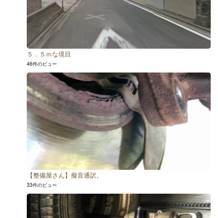
５．５ｍな境目
46件のビュー
【整備屋さん】擬音通訳。
33件のビュー