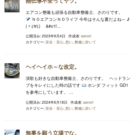
熱伝導不全ってヤツ。
エアコン整備も頑張る自動車整備士、さのりです。
ＮＯエアコンＮＯライフ 今年はそんな夏だよね～ ♪
(〃≧∀≦)ゞ &#x1f…
公開済み: 2023年9月4日
作成者:
sanori
カテゴリー:
安全・安心
,
想い
,
整備に於いて
ヘイヘイホ～な改定。
演歌も好きな自動車整備士、さのりです。 ヘッドラン
プをキレイにした時の話です
ホンダ フィット GD1
を参考にしています。 …
公開済み: 2024年6月18日
作成者:
sanori
カテゴリー:
安全・安心
,
想い
,
整備に於いて
無事を願う立場でな。