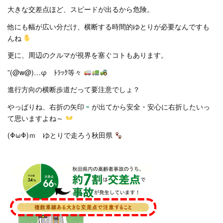
大きな交差点ほど、スピードが出るから危険。
他にも幅が広い分だけ、横断する時間的ゆとりが必要なんですも
んね
更に、周辺のクルマが視界を塞ぐコトもあります。
”(@w@)…φ ﾄﾗｯｸ等々
進行方向の横断歩道だって要注意でしょ？
やっぱりね、右折の矢印
⇨
が出てから安全・安心に右折したいっ
て思いますよね～
(ΦωΦ)ｍ ゆとりで走ろう秋田県