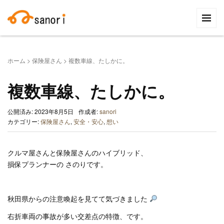
検
索:
ホーム
>
保険屋さん
>
複数車線、たしかに。
複数車線、たしかに。
公開済み: 2023年8月5日
作成者:
sanori
カテゴリー:
保険屋さん
,
安全・安心
,
想い
クルマ屋さんと保険屋さんのハイブリッド、
損保プランナーの さのりです。
秋田県からの注意喚起を見てて気づきました
右折車両の事故が多い交差点の特徴、です。