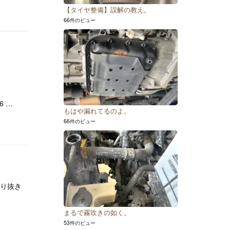
【タイヤ整備】誤解の教え。
66件のビュー
6 …
もはや漏れてるのよ。
66件のビュー
切り抜き
まるで霧吹きの如く。
53件のビュー