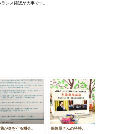
バランス確認が大事です。
。
我が身を守る機会。
保険屋さんの矜持。