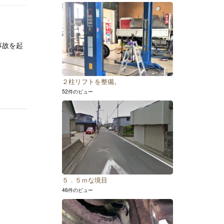
事故を起
２柱リフトを整備。
52件のビュー
５．５ｍな境目
46件のビュー