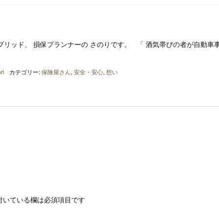
リッド、 損保プランナーの さのりです。 「 酒気帯びの者が自動車
ri
カテゴリー:
保険屋さん
,
安全・安心
,
想い
付いている欄は必須項目です