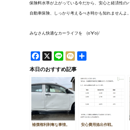
保険料水準が上がっている今だから、安心と経済性の
自動車保険、しっかり考えるべき時かも知れませんよ
みなさん快適なカーライフを (o’∀’o)/
Facebook
X
Line
Mixi
共
有
本日のおすすめ記事
補償権利剥奪な事情。
安心費用捻出作戦。