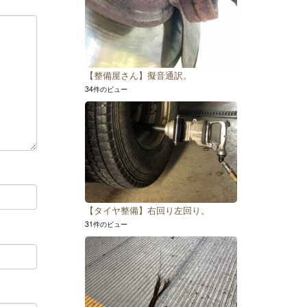
【整備屋さん】擬音通訳。
34件のビュー
【タイヤ整備】右回り左回り。
31件のビュー