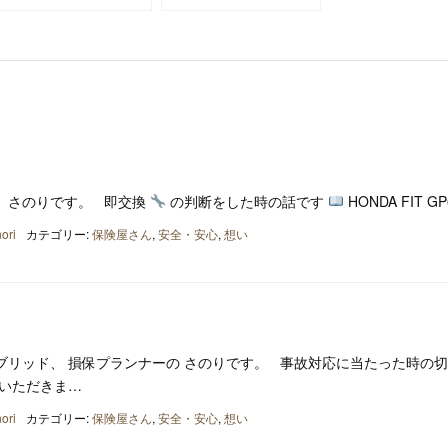
、さのりです。 即交換
の判断をした時の話です
HONDA FIT GP
ori
カテゴリー:
保険屋さん
,
安全・安心
,
想い
ブリッド、 損保プランナーの さのりです。 事故対応に当たった時の
ていただきま…
ori
カテゴリー:
保険屋さん
,
安全・安心
,
想い