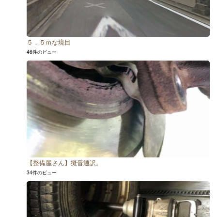
５．５ｍな境目
46件のビュー
【整備屋さん】擬音通訳。
34件のビュー