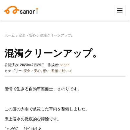
検
索:
ホーム
>
安全・安心
>
混濁クリーンアップ。
混濁クリーンアップ。
公開済み: 2023年7月29日
作成者:
sanori
カテゴリー:
安全・安心
,
想い
,
整備に於いて
感情で生きる自動車整備士、さのりです。
この度の大雨で被災した車両を整備しました。
床上浸水の徹底的な掃除です。
(〃≧∀≦)ゞ ｷﾚｲ ｷﾚｲ ♪