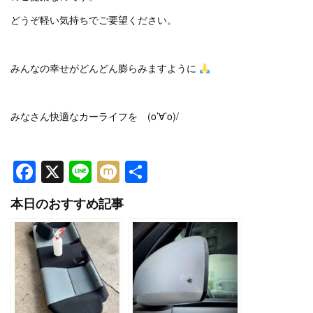
どうぞ軽い気持ちでご要望ください。
みんなの幸せがどんどん膨らみますように
みなさん快適なカーライフを (o’∀’o)/
Facebook
X
Line
Mixi
共
有
本日のおすすめ記事