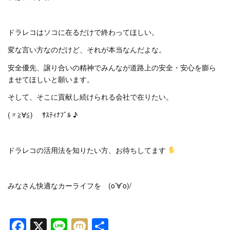
ドラレコはソコに在るだけで終わってほしい。
変な言い方なのだけど、それが本当なんだよな。
安全優先、譲り合いの精神でみんなが道路上の安全・安心を膨ら
ませてほしいと願います。
そして、そこに貢献し続けられる会社で在りたい。
(〃≧∀≦)ゞ ｻｽﾃｨﾅﾌﾞﾙ ♪
ドラレコの活用法を知りたい方、お待ちしてます
みなさん快適なカーライフを (o’∀’o)/
Facebook
X
Line
Mixi
共