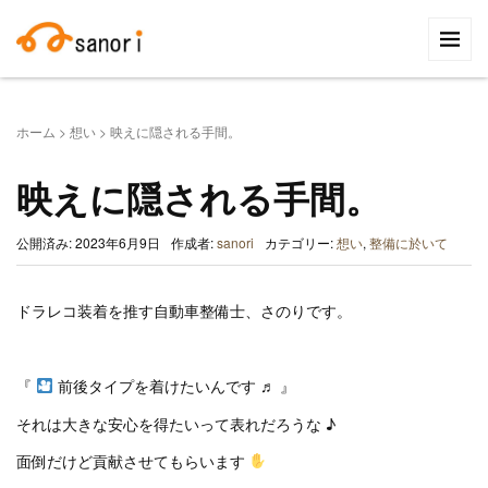
検
索:
ホーム
>
想い
>
映えに隠される手間。
映えに隠される手間。
公開済み: 2023年6月9日
作成者:
sanori
カテゴリー:
想い
,
整備に於いて
ドラレコ装着を推す自動車整備士、さのりです。
『
前後タイプを着けたいんです ♬ 』
それは大きな安心を得たいって表れだろうな ♪
面倒だけど貢献させてもらいます