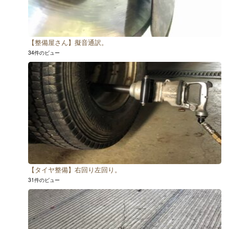
【整備屋さん】擬音通訳。
34件のビュー
【タイヤ整備】右回り左回り。
31件のビュー