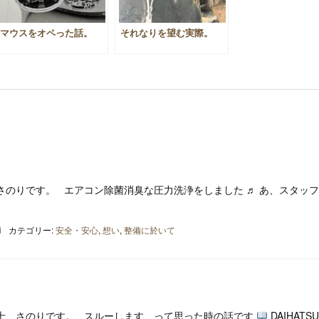
マウスをオペった話。
それなりを望む実際。
さのりです。 エアコン除菌消臭な圧力洗浄をしました ♬ あ、スタッ
i
カテゴリー:
安全・安心
,
想い
,
整備に於いて
士、さのりです。 スルーします、って思った時の話です
DAIHATS