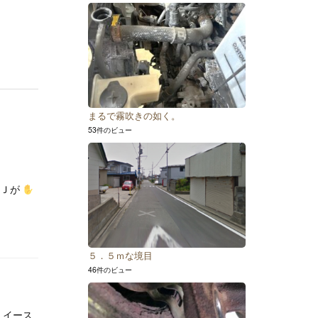
まるで霧吹きの如く。
53件のビュー
フＪが
５．５ｍな境目
46件のビュー
U イース