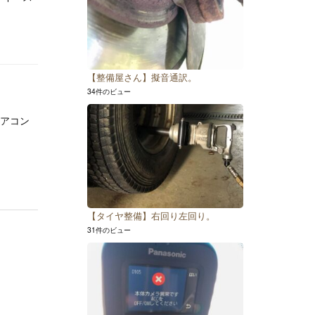
【整備屋さん】擬音通訳。
34件のビュー
アコン
【タイヤ整備】右回り左回り。
31件のビュー