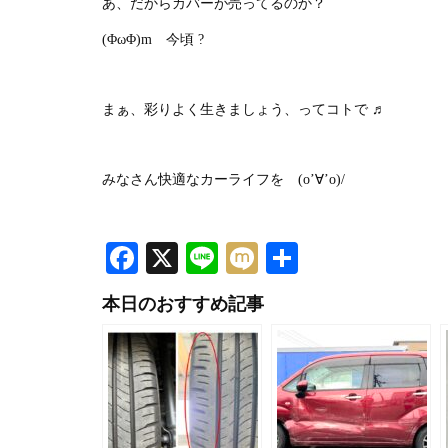
あ、だからカバーが売ってるのか？
(ΦωΦ)m 今頃 ?
まぁ、彩りよく生きましょう、ってコトで ♬
みなさん快適なカーライフを (o’∀’o)/
Facebook
X
Line
Mixi
共
有
本日のおすすめ記事