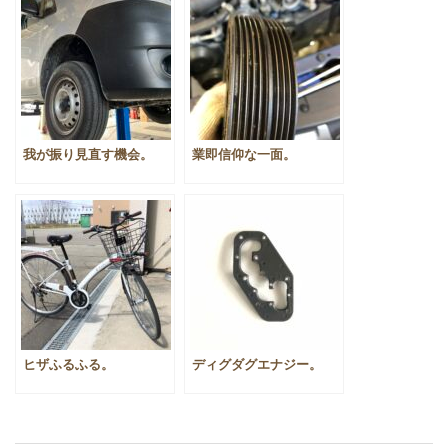
我が振り見直す機会。
業即信仰な一面。
ヒザふるふる。
ディグダグエナジー。