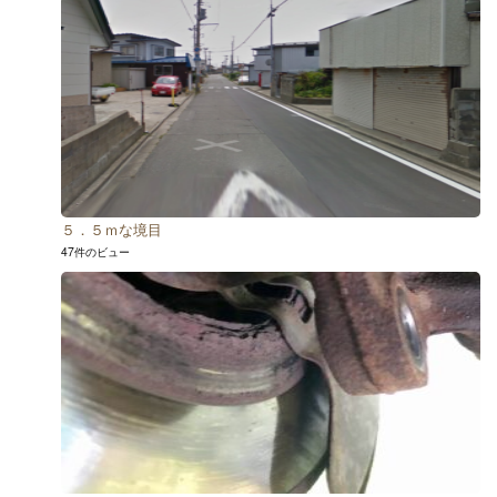
５．５ｍな境目
47件のビュー