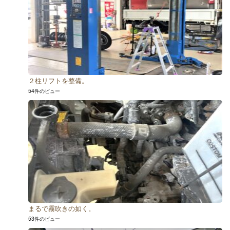
２柱リフトを整備。
54件のビュー
まるで霧吹きの如く。
53件のビュー