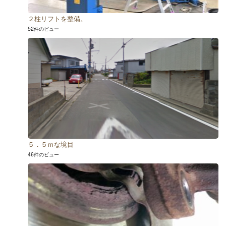
２柱リフトを整備。
52件のビュー
５．５ｍな境目
46件のビュー