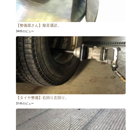
【整備屋さん】擬音通訳。
34件のビュー
【タイヤ整備】右回り左回り。
31件のビュー