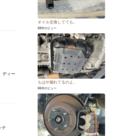
オイル交換してても。
68件のビュー
 ディー
もはや漏れてるのよ。
66件のビュー
レナ