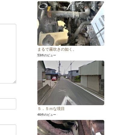
まるで霧吹きの如く。
53件のビュー
５．５ｍな境目
46件のビュー