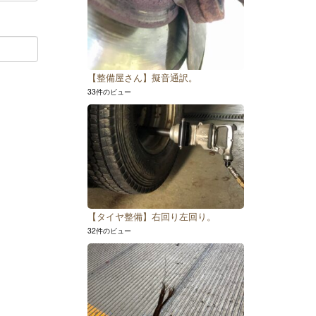
【整備屋さん】擬音通訳。
33件のビュー
【タイヤ整備】右回り左回り。
32件のビュー