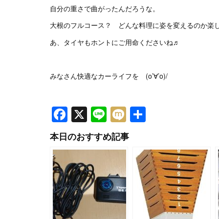
自分の重さで曲がったんだろうな。
大根のフルコース？ どんな料理に姿を変えるのか楽
あ、タイヤもホントにご用命くださいね♬
みなさん快適なカーライフを (o’∀’o)/
Facebook
X
Line
Mixi
共
有
本日のおすすめ記事