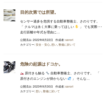
目的次第では所望。
センサー過多を危惧する自動車整備士、さのりです。
「 クルマは永く大事に乗ってほしい
」 でも実際･･･
走行距離や年式を理由に…
公開済み: 2022年8月22日
作成者:
sanori
カテゴリー:
安全・安心
,
想い
,
整備に於いて
危険の起源はドコか。
原付きも触る
自動車整備士、さのりです。 「
原付きのエンジンが掛からない
」 そんな…
公開済み: 2023年9月30日
作成者:
sanori
カテゴリー:
想い
,
整備に於いて