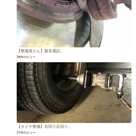
【整備屋さん】擬音通訳。
34件のビュー
【タイヤ整備】右回り左回り。
31件のビュー