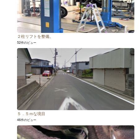
２柱リフトを整備。
52件のビュー
５．５ｍな境目
46件のビュー