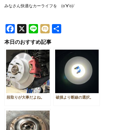
みなさん快適なカーライフを (o’∀’o)/
Facebook
X
Line
Mixi
共
有
本日のおすすめ記事
段取りが大事だよね。
破損より断線の選択。