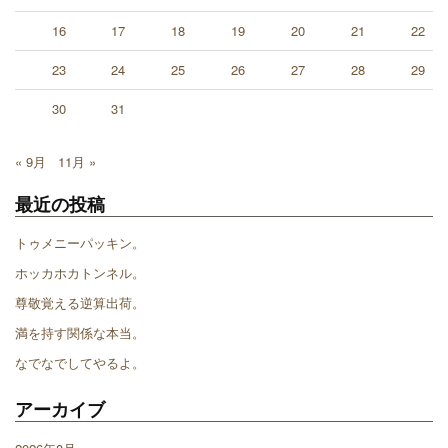
16
17
18
19
20
21
22
23
24
25
26
27
28
29
30
31
« 9月
11月 »
最近の投稿
トゥメニーパッキン。
ホッカホカトンネル。
尊敬覚える逆算出荷。
満を持す関係な本当。
なでなでしてやるよ。
アーカイブ