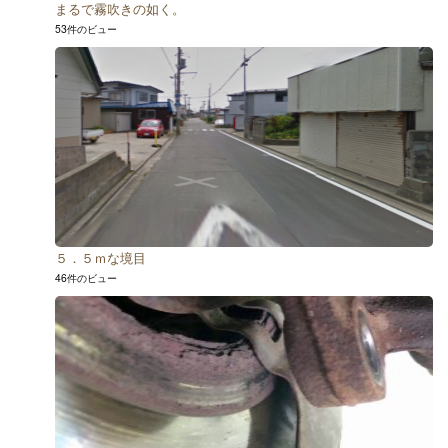
まるで霧吹きの如く。
53件のビュー
５．５ｍな境目
46件のビュー