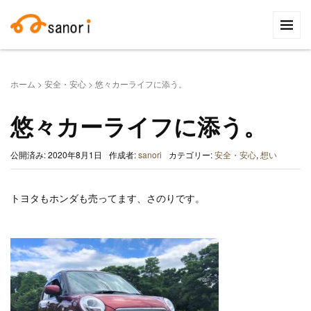
検
索:
ホーム
>
安全・安心
>
悠々カーライフに添う。
悠々カーライフに添う。
公開済み: 2020年8月1日
作成者:
sanori
カテゴリー:
安全・安心
,
想い
トヨタもホンダも売ってます、さのりです。