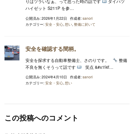
りはツラいなぁ、って思った時の話です
ダイハツ
ハイゼット S211P を参…
公開済み: 2026年1月22日
作成者:
sanori
カテゴリー:
安全・安心
,
想い
,
整備に於いて
安全を確認する間柄。
安全を探求する自動車整備士、さのりです。
整備
不良を無くそうって話です
笑点 &#x1f4f…
公開済み: 2024年4月10日
作成者:
sanori
カテゴリー:
安全・安心
,
想い
この投稿へのコメント