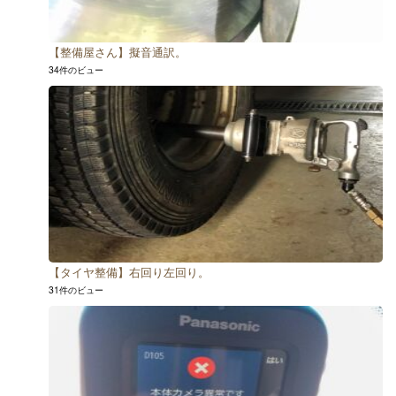
【整備屋さん】擬音通訳。
34件のビュー
【タイヤ整備】右回り左回り。
31件のビュー