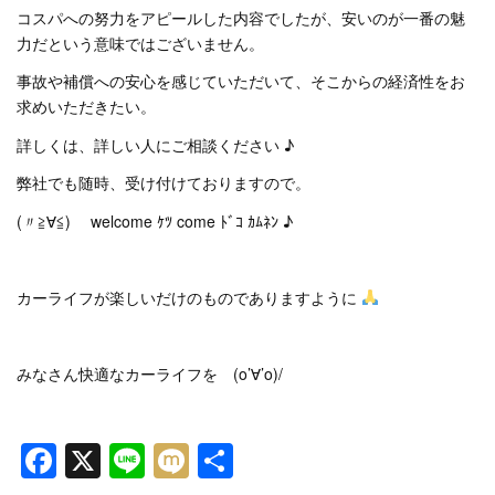
コスパへの努力をアピールした内容でしたが、安いのが一番の魅
力だという意味ではございません。
事故や補償への安心を感じていただいて、そこからの経済性をお
求めいただきたい。
詳しくは、詳しい人にご相談ください ♪
弊社でも随時、受け付けておりますので。
(〃≧∀≦)ゞ welcome ｹﾂ come ﾄﾞｺ ｶﾑﾈﾝ ♪
カーライフが楽しいだけのものでありますように
みなさん快適なカーライフを (o’∀’o)/
Facebook
X
Line
Mixi
共