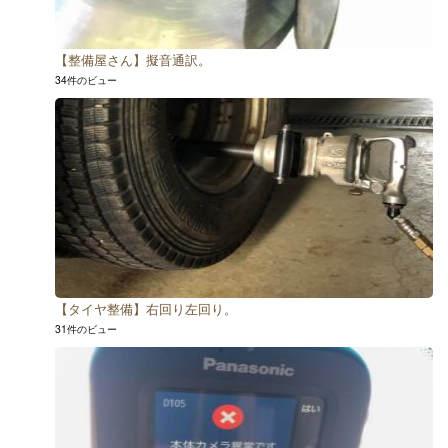
【整備屋さん】擬音通訳。
34件のビュー
【タイヤ整備】右回り左回り。
31件のビュー