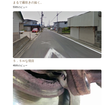
まるで霧吹きの如く。
53件のビュー
５．５ｍな境目
46件のビュー