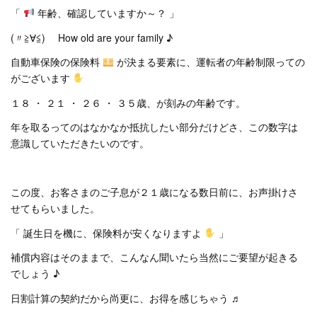
「
年齢、確認していますか～？ 」
(〃≧∀≦)ゞ How old are your family ♪
自動車保険の保険料
が決まる要素に、運転者の年齢制限っての
がございます
１８ ・ ２１ ・ ２６ ・ ３５歳、が刻みの年齢です。
年を取るってのはなかなか抵抗したい部分だけどさ、この数字は
意識していただきたいのです。
この度、お客さまのご子息が２１歳になる数日前に、お声掛けさ
せてもらいました。
「 誕生日を機に、保険料が安くなりますよ
」
補償内容はそのままで、こんなん聞いたら当然にご要望が起きる
でしょう ♪
日割計算の契約だから尚更に、お得を感じちゃう ♬