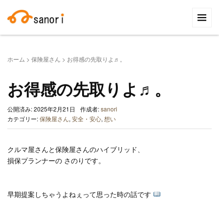
検
索:
ホーム
>
保険屋さん
>
お得感の先取りよ♬。
お得感の先取りよ♬。
公開済み: 2025年2月21日
作成者:
sanori
カテゴリー:
保険屋さん
,
安全・安心
,
想い
クルマ屋さんと保険屋さんのハイブリッド、
損保プランナーの さのりです。
早期提案しちゃうよねぇって思った時の話です