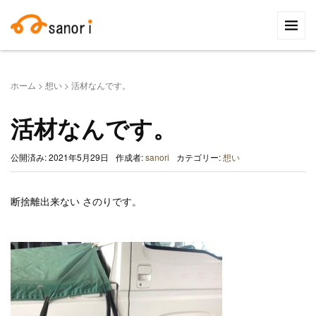
検
索:
ホーム
>
想い
>
活材なんです。
活材なんです。
公開済み: 2021年5月29日
作成者:
sanori
カテゴリー:
想い
断捨離出来ない さのりです。