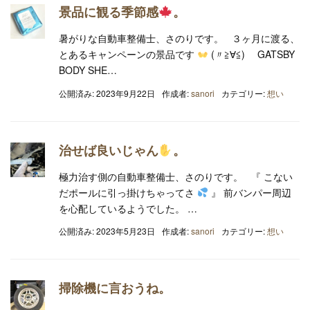
景品に観る季節感
。
暑がりな自動車整備士、さのりです。 ３ヶ月に渡る、
とあるキャンペーンの景品です
(〃≧∀≦)ゞ GATSBY
BODY SHE…
公開済み: 2023年9月22日
作成者:
sanori
カテゴリー:
想い
治せば良いじゃん
。
極力治す側の自動車整備士、さのりです。 『 こない
だポールに引っ掛けちゃってさ
』 前バンパー周辺
を心配しているようでした。 …
公開済み: 2023年5月23日
作成者:
sanori
カテゴリー:
想い
掃除機に言おうね。