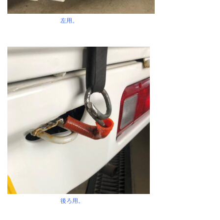
左用。
後ろ用。