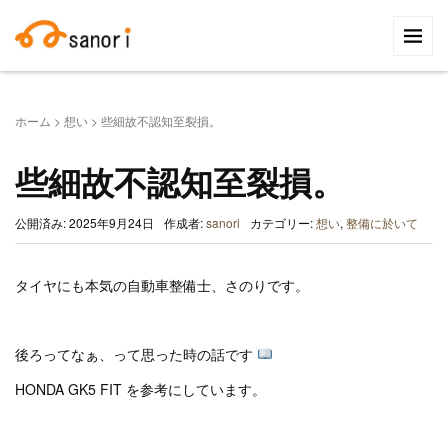
検
索:
ホーム
>
想い
>
些細故不認知至裂損。
些細故不認知至裂損。
公開済み: 2025年9月24日
作成者:
sanori
カテゴリー:
想い
,
整備に於いて
タイヤにも本気の自動車整備士、さのりです。
後ろってなぁ、って思った時の話です
HONDA GK5 FIT を参考にしています。