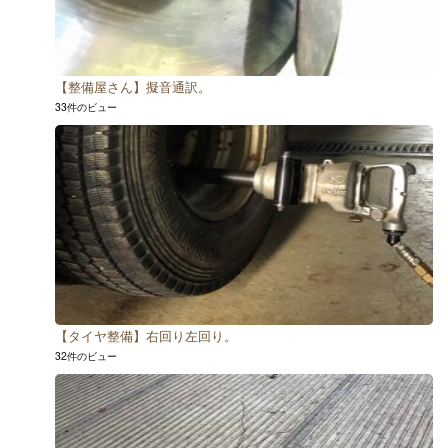
【整備屋さん】擬音通訳。
33件のビュー
【タイヤ整備】右回り左回り。
32件のビュー