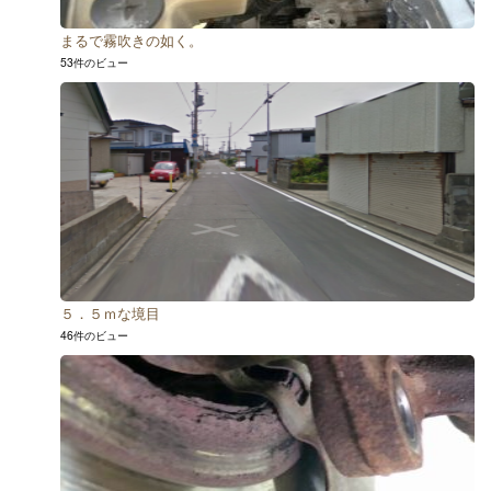
まるで霧吹きの如く。
53件のビュー
５．５ｍな境目
46件のビュー