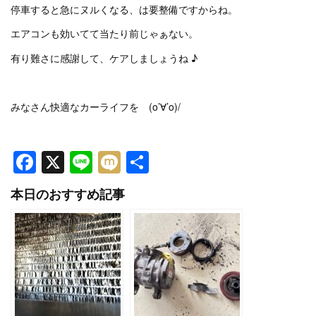
停車すると急にヌルくなる、は要整備ですからね。
エアコンも効いてて当たり前じゃぁない。
有り難さに感謝して、ケアしましょうね ♪
みなさん快適なカーライフを (o’∀’o)/
Facebook
X
Line
Mixi
共
有
本日のおすすめ記事