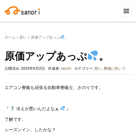
検
索:
ホーム
>
想い
>
原価アップあっぷ
。
原価アップあっぷ
。
公開済み: 2023年6月2日
作成者:
sanori
カテゴリー:
想い
,
整備に於いて
エアコン整備も頑張る自動車整備士、さのりです。
『
冷えが悪いんだよなぁ
』
了解です。
シーズンイン、したかな？