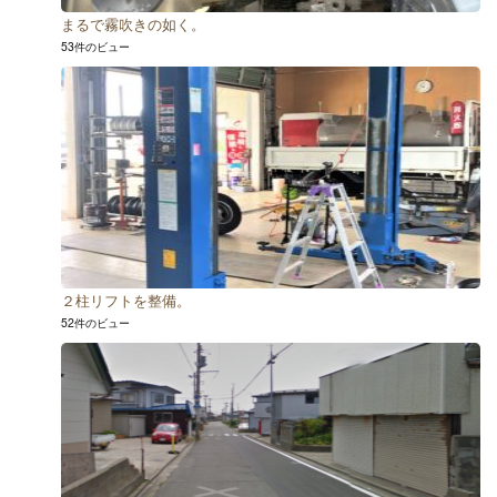
まるで霧吹きの如く。
53件のビュー
２柱リフトを整備。
52件のビュー