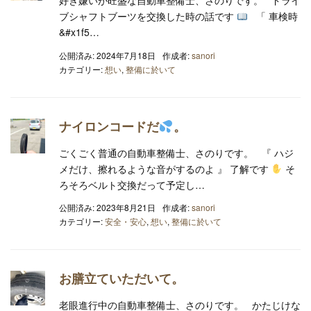
好き嫌いが旺盛な自動車整備士、さのりです。 ドライ
ブシャフトブーツを交換した時の話です
「 車検時
&#x1f5…
公開済み: 2024年7月18日
作成者:
sanori
カテゴリー:
想い
,
整備に於いて
ナイロンコードだ
。
ごくごく普通の自動車整備士、さのりです。 『 ハジ
メだけ、擦れるような音がするのよ 』 了解です
そ
ろそろベルト交換だって予定し…
公開済み: 2023年8月21日
作成者:
sanori
カテゴリー:
安全・安心
,
想い
,
整備に於いて
お膳立ていただいて。
老眼進行中の自動車整備士、さのりです。 かたじけな