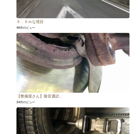
５．５ｍな境目
46件のビュー
【整備屋さん】擬音通訳。
34件のビュー