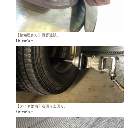
【整備屋さん】擬音通訳。
34件のビュー
【タイヤ整備】右回り左回り。
31件のビュー