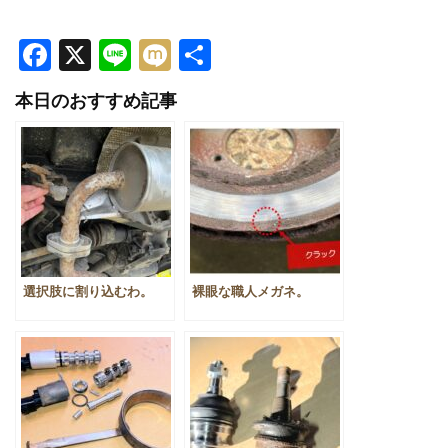
Facebook
X
Line
Mixi
共
有
本日のおすすめ記事
選択肢に割り込むわ。
裸眼な職人メガネ。