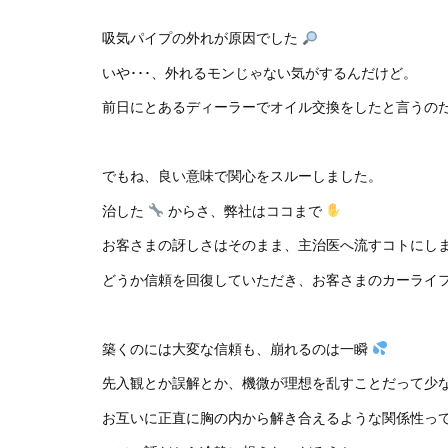
吸気パイプの外れが原因でした
いや･･･、外れるモンじゃない気がするんだけど。
前日にとあるディーラーでオイル交換をしたと言うの
でもね、良い意味で関心をスルーしました。
治した
からさ、弊社はココまで
お客さまの訝しさはそのまま、主治医へ流すコトにし
どうか信頼を回復していただき、お客さまのカーライ
築くのには大変な信頼も、崩れるのは一瞬
先入観とか誤解とか、機微が理想を乱すことだって少
お互いに正直に胸の内から解き合えるような関係性っ