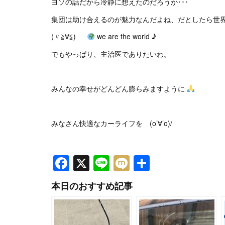
ヨソの話だから冷静に想えたのだろうか･･･
集団は助け合えるのが魅力なんだよね、だとしたら世
(〃≧∀≦)ゞ
we are the world ♪
でもやっぱり、主治医でありたいわ。
みんなの幸せがどんどん膨らみますように
みなさん快適なカーライフを (o’∀’o)/
Facebook
X
Line
Mixi
共
有
本日のおすすめ記事