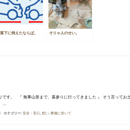
落下に例えたならば。
そりゃ人のせい。
です。 『 無事山形まで、墓参りに行ってきました 』 そう言ってお
ゞ …
i
カテゴリー:
安全・安心
,
想い
,
整備に於いて