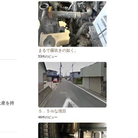
まるで霧吹きの如く。
53件のビュー
土産を持
５．５ｍな境目
46件のビュー