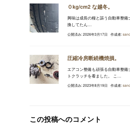
０kg/cm2 な越冬。
興味は成長の糧と謳う自動車整備
換してたん…
公開済み: 2026年3月17日
作成者:
sano
圧縮冷房断続機焼損。
エアコン整備も頑張る自動車整備
トクラッチを看ました。 こ…
公開済み: 2023年8月19日
作成者:
sano
この投稿へのコメント