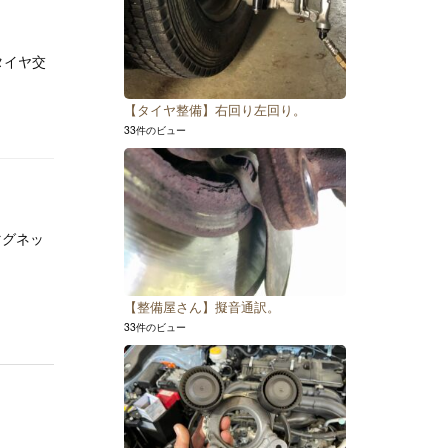
イヤ交
【タイヤ整備】右回り左回り。
33件のビュー
マグネッ
【整備屋さん】擬音通訳。
33件のビュー