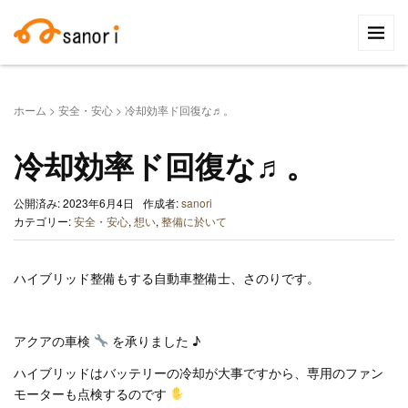
検
索:
ホーム
>
安全・安心
>
冷却効率ド回復な♬。
冷却効率ド回復な♬。
公開済み: 2023年6月4日
作成者:
sanori
カテゴリー:
安全・安心
,
想い
,
整備に於いて
ハイブリッド整備もする自動車整備士、さのりです。
アクアの車検
を承りました ♪
ハイブリッドはバッテリーの冷却が大事ですから、専用のファン
モーターも点検するのです