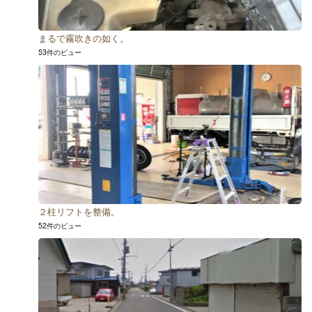
まるで霧吹きの如く。
53件のビュー
２柱リフトを整備。
52件のビュー