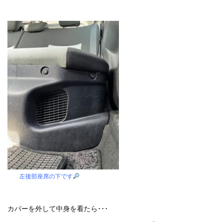
左後部座席の下です
カバーを外して中身を看たら･･･