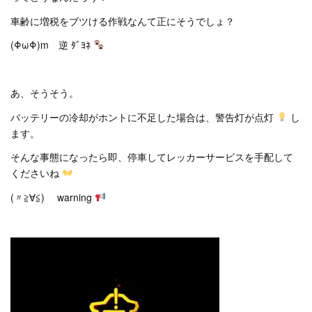
車齢に増税をブツける作戦なんて正にそうでしょ？
(ΦωΦ)m 逆 ﾀﾞﾖﾈ
あ、そうそう。
バッテリーの冷却がホントに不足した場合は、警告灯が点灯
し
ます。
そんな事態になったら即、停車してレッカーサービスを手配して
くださいね
(〃≧∀≦)ゞ warning