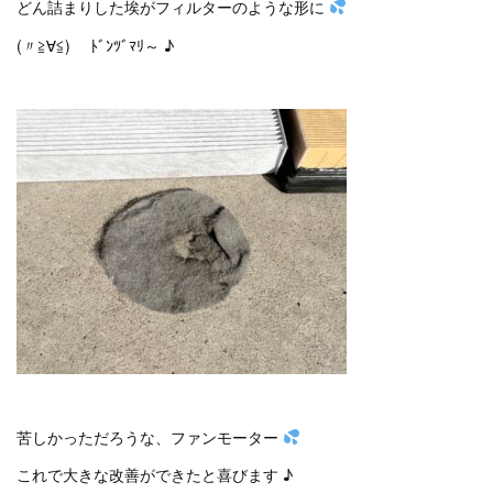
どん詰まりした埃がフィルターのような形に
(〃≧∀≦)ゞ ﾄﾞﾝﾂﾞﾏﾘ～ ♪
苦しかっただろうな、ファンモーター
これで大きな改善ができたと喜びます ♪