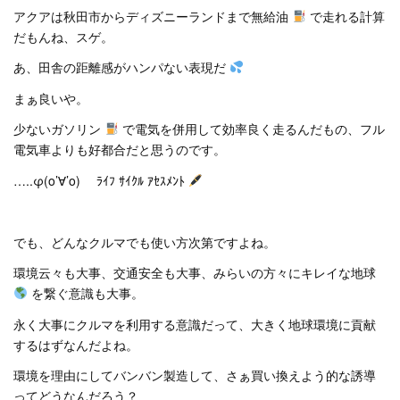
アクアは秋田市からディズニーランドまで無給油
で走れる計算
だもんね、スゲ。
あ、田舎の距離感がハンパない表現だ
まぁ良いや。
少ないガソリン
で電気を併用して効率良く走るんだもの、フル
電気車よりも好都合だと思うのです。
…..φ(o’∀’o) ﾗｲﾌ ｻｲｸﾙ ｱｾｽﾒﾝﾄ
でも、どんなクルマでも使い方次第ですよね。
環境云々も大事、交通安全も大事、みらいの方々にキレイな地球
を繋ぐ意識も大事。
永く大事にクルマを利用する意識だって、大きく地球環境に貢献
するはずなんだよね。
環境を理由にしてバンバン製造して、さぁ買い換えよう的な誘導
ってどうなんだろう？