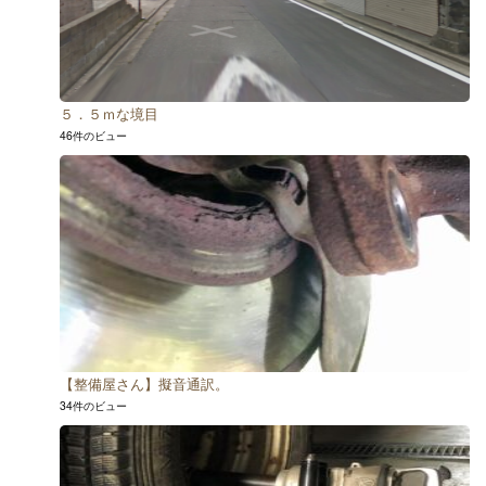
５．５ｍな境目
46件のビュー
【整備屋さん】擬音通訳。
34件のビュー