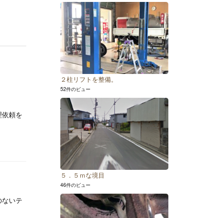
２柱リフトを整備。
52件のビュー
理依頼を
５．５ｍな境目
46件のビュー
のないテ