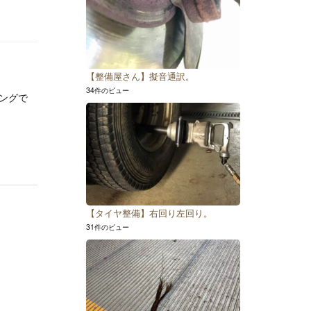
【整備屋さん】擬音通訳。
34件のビュー
シングで
【タイヤ整備】右回り左回り。
31件のビュー