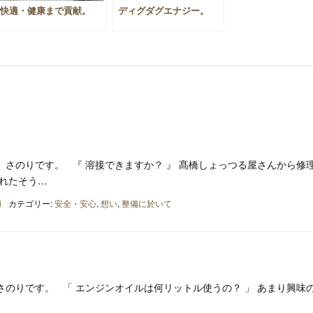
快適・健康まで貢献。
ディグダグエナジー。
さのりです。 『 溶接できますか？ 』 髙橋しょっつる屋さんから修
取れたそう…
i
カテゴリー:
安全・安心
,
想い
,
整備に於いて
のりです。 「 エンジンオイルは何リットル使うの？ 」 あまり興味