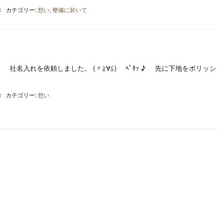
i
カテゴリー:
想い
,
整備に於いて
社名入れを依頼しました。 (〃≧∀≦)ゞ ﾍﾟﾀｯ ♪ 先に下地をポリッ
i
カテゴリー:
想い