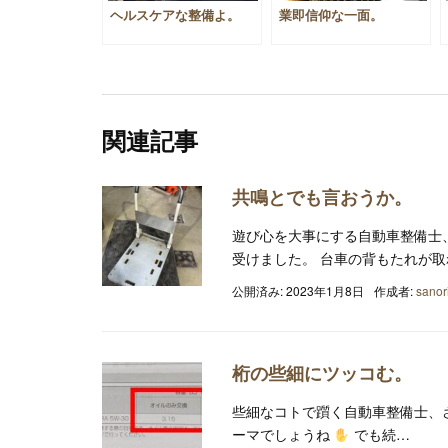
ヘルスケアな整備よ。
業即信仰な一面。
関連記事
共鳴とでも言おうか。
遊び心を大事にする自動車整備士、
受けました。 台車の背もたれが
公開済み: 2023年1月8日
作成者:
sanor
桁の些細にツッコむ。
些細なコトで躓く自動車整備士、さ
ーマでしょうね
でも続…