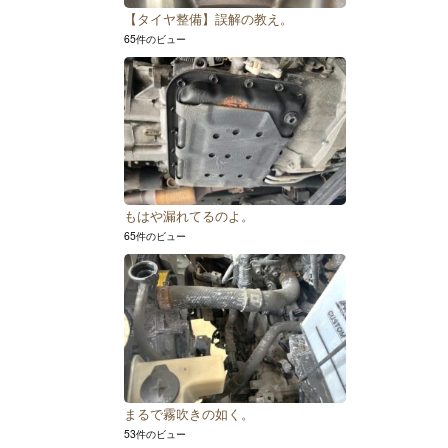
【タイヤ整備】誤解の教え。
65件のビュー
もはや漏れてるのよ。
65件のビュー
まるで霧吹きの如く。
53件のビュー