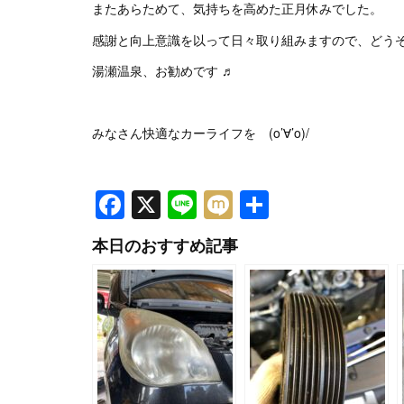
またあらためて、気持ちを高めた正月休みでした。
感謝と向上意識を以って日々取り組みますので、どう
湯瀬温泉、お勧めです ♬
みなさん快適なカーライフを (o’∀’o)/
Facebook
X
Line
Mixi
共
有
本日のおすすめ記事