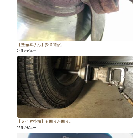
【整備屋さん】擬音通訳。
34件のビュー
【タイヤ整備】右回り左回り。
31件のビュー