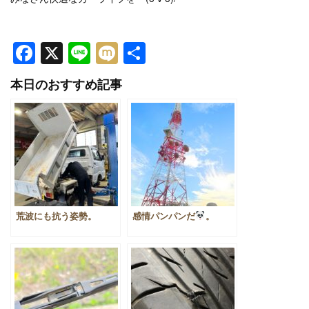
Facebook
X
Line
Mixi
共
有
本日のおすすめ記事
荒波にも抗う姿勢。
感情パンパンだ
。