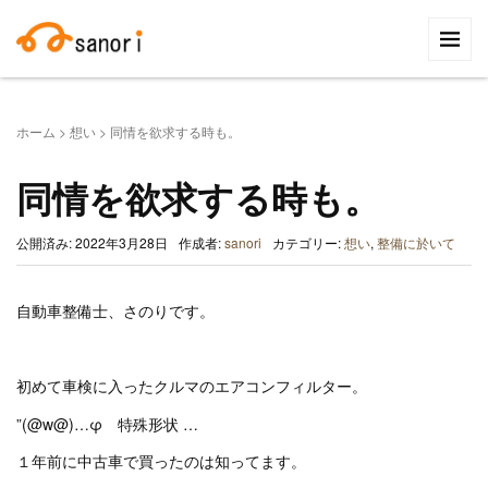
検
索:
ホーム
>
想い
>
同情を欲求する時も。
同情を欲求する時も。
公開済み: 2022年3月28日
作成者:
sanori
カテゴリー:
想い
,
整備に於いて
自動車整備士、さのりです。
初めて車検に入ったクルマのエアコンフィルター。
”(@w@)…φ 特殊形状 …
１年前に中古車で買ったのは知ってます。