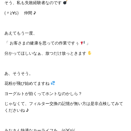
そう、私も失敗経験者なのです
(〃≧∀≦)ゞ 仲間 ♪
あえてもう一度、
「 お客さまの健康を思っての作業ですぅ
」
分かってほしいなぁ、放つだけ放っときます
あ、そうそう。
花粉が飛び始めてますね
ヨーグルトが効くってホントなのかしら？
じゃなくて、フィルター交換の記憶が無い方は是非点検してみて
くださいね ♪
みなさん快適なカーライフを (o’∀’o)/