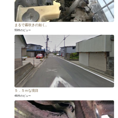
まるで霧吹きの如く。
53件のビュー
５．５ｍな境目
46件のビュー