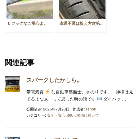
Ｕフックなご用心よ。
幸運不運は捉え方次第。
関連記事
スパークしたかしら。
帯電気質
な自動車整備士、さのりです。 神様は見
てるよなぁ、って思った時の話です
ダイハツ …
公開済み: 2025年7月20日
作成者:
sanori
カテゴリー:
安全・安心
,
想い
,
整備に於いて