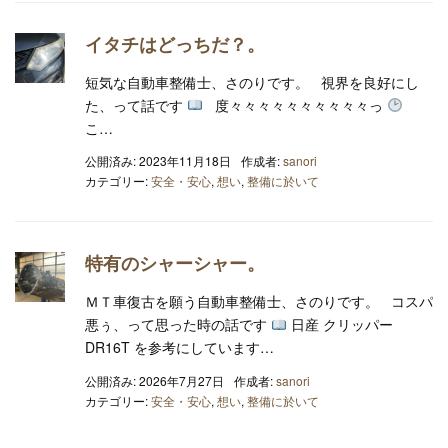
イタチはどっちだ？。
短気な自動車整備士、さのりです。 視界を良好にし
た、って話です
度々々々々々々々々々々っ
こ…
公開済み: 2023年11月18日
作成者:
sanori
カテゴリー:
安全・安心
,
想い
,
整備に於いて
特有のシャーシャー。
ＭＴ車復古を願う自動車整備士、さのりです。 コスパ
悪ぅ、って思った時の話です
日産 クリッパー
DR16T を参考にしています…
公開済み: 2026年7月27日
作成者:
sanori
カテゴリー:
安全・安心
,
想い
,
整備に於いて