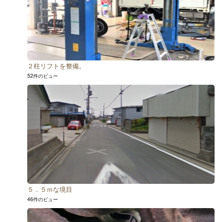
２柱リフトを整備。
52件のビュー
５．５ｍな境目
46件のビュー