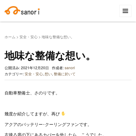
検
索:
ホーム
>
安全・安心
>
地味な整備な想い。
地味な整備な想い。
公開済み: 2021年12月20日
作成者:
sanori
カテゴリー:
安全・安心
,
想い
,
整備に於いて
自動車整備士、さのりです。
幾度か紹介してますが、再び
アクアのバッテリー･クーリングファンです。
左後ろ席の下にあるカバーを外したら、こうでした。