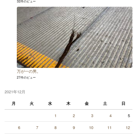
32件のビュー
万が一の男。
27件のビュー
2021年12月
月
火
水
木
金
土
日
1
2
3
4
5
6
7
8
9
10
11
12