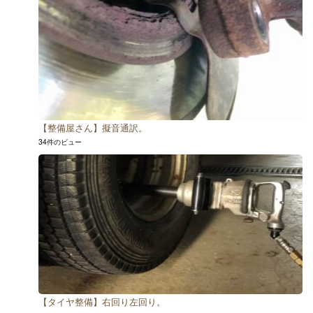
【整備屋さん】擬音通訳。
34件のビュー
【タイヤ整備】右回り左回り。