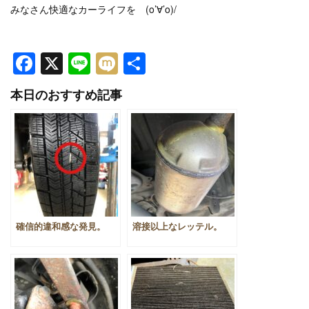
みなさん快適なカーライフを (o’∀’o)/
Facebook
X
Line
Mixi
共
有
本日のおすすめ記事
確信的違和感な発見。
溶接以上なレッテル。