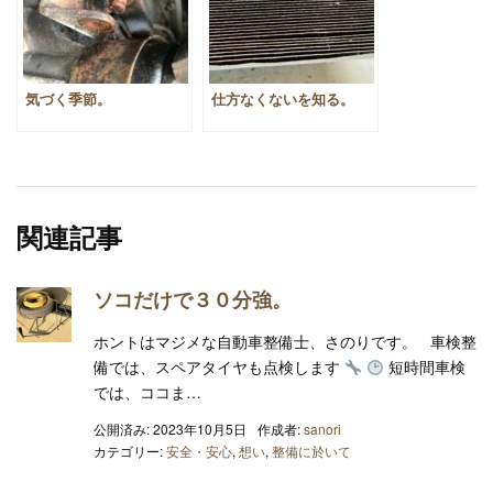
気づく季節。
仕方なくないを知る。
関連記事
ソコだけで３０分強。
ホントはマジメな自動車整備士、さのりです。 車検整
備では、スペアタイヤも点検します
短時間車検
では、ココま…
公開済み: 2023年10月5日
作成者:
sanori
カテゴリー:
安全・安心
,
想い
,
整備に於いて