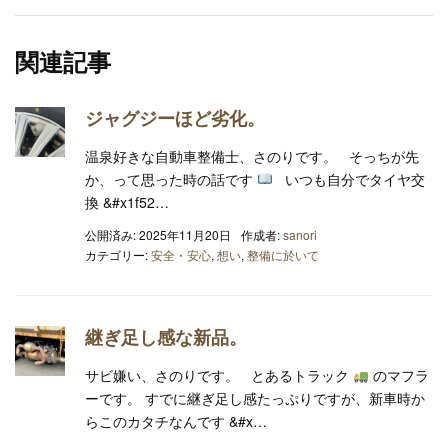
関連記事
ジャグジーほど劣化。
温泉好きな自動車整備士、さのりです。 そっちが先
か、って思った時の話です
いつも自分でタイヤ交
換 &#x1f52…
公開済み: 2025年11月20日
作成者:
sanori
カテゴリー:
安全・安心
,
想い
,
整備に於いて
継ぎ足し感な新品。
サビ嫌い、さのりです。 とあるトラック
のマフラ
ーです。 すでに継ぎ足し感たっぷりですが、新車時か
らこのカタチなんです &#x…