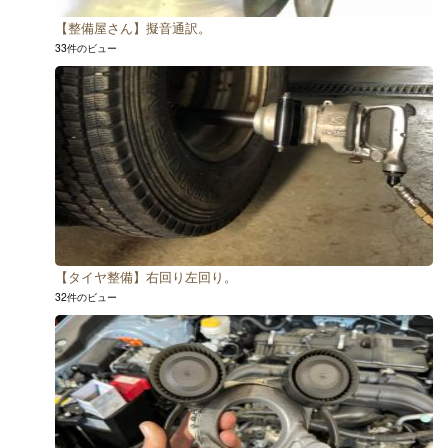
【整備屋さん】擬音通訳。
33件のビュー
【タイヤ整備】右回り左回り。
32件のビュー