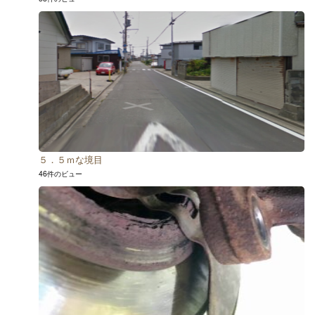
５．５ｍな境目
46件のビュー