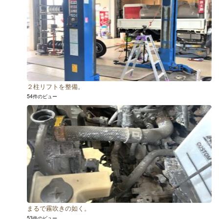
２柱リフトを整備。
54件のビュー
まるで霧吹きの如く。
53件のビュー