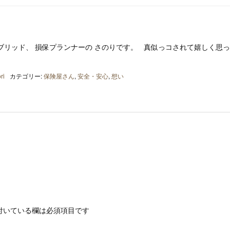
ブリッド、 損保プランナーの さのりです。 真似っコされて嬉しく思
ri
カテゴリー:
保険屋さん
,
安全・安心
,
想い
付いている欄は必須項目です