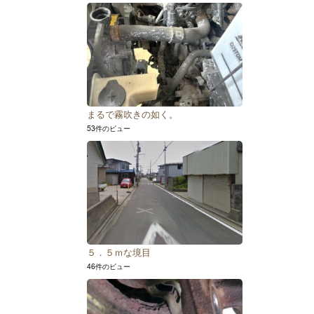
まるで霧吹きの如く。
53件のビュー
５．５ｍな境目
46件のビュー