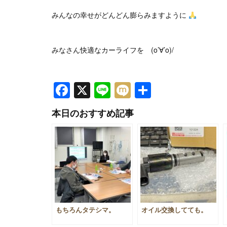
みんなの幸せがどんどん膨らみますように
みなさん快適なカーライフを (o’∀’o)/
Facebook
X
Line
Mixi
共
有
本日のおすすめ記事
もちろんタテシマ。
オイル交換してても。