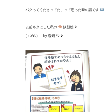
パクってくださってた、って思った時の話です
以前ネタにした私の
似顔絵 ♪
(〃≧∀≦)ゞ by 森畑 ｻﾝ ♪