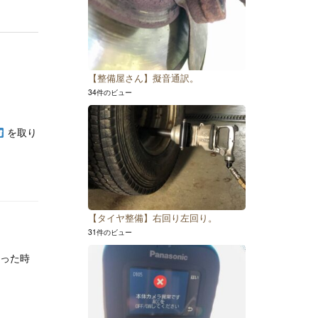
【整備屋さん】擬音通訳。
34件のビュー
を取り
【タイヤ整備】右回り左回り。
31件のビュー
思った時