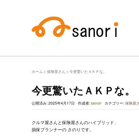
ホーム
>
保険屋さん
>
今更驚いたＡＫＰな。
今更驚いたＡＫＰな。
公開済み: 2025年4月17日
作成者:
sanori
カテゴリー:
保険屋
クルマ屋さんと保険屋さんのハイブリッド、
損保プランナーの さのりです。