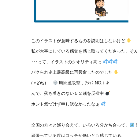
このイラストが意味するものを説明はしないけど
私が大事にしている感覚を感じ取ってくださった、そ
･･･って、イラストのクオリティ高っ
パクられ史上最高級に再興奮したのでした
(〃≧∀≦)ゞ
時間差攻撃 ､ ｱﾀｯｸ NO.1 ♪
んで、落ち着きのない５２歳を反省中
ホント気づけず申し訳なかったなぁ
全国の方々と巡り会えて、いろいろ分かち合って、
頑張っている度はコッチが低いとも感じている。