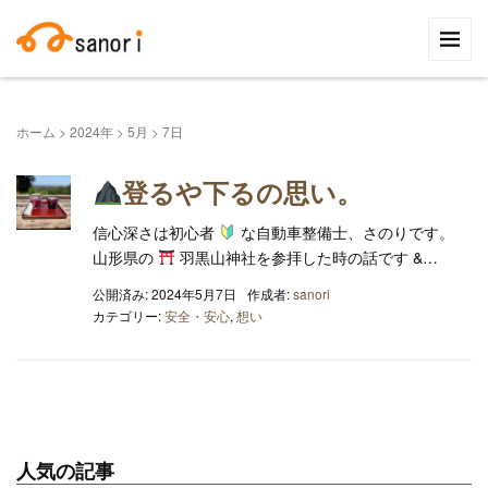
検
索:
ホーム
>
2024年
>
5月
>
7日
登るや下るの思い。
信心深さは初心者
な自動車整備士、さのりです。
山形県の
羽黒山神社を参拝した時の話です &…
公開済み: 2024年5月7日
作成者:
sanori
カテゴリー:
安全・安心
,
想い
人気の記事