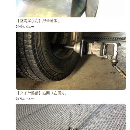
【整備屋さん】擬音通訳。
34件のビュー
【タイヤ整備】右回り左回り。
31件のビュー