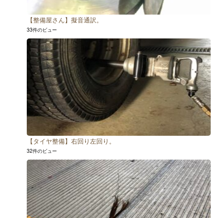
【整備屋さん】擬音通訳。
33件のビュー
【タイヤ整備】右回り左回り。
32件のビュー