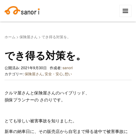
検
索:
ホーム
>
保険屋さん
>
でき得る対策を。
でき得る対策を。
公開済み: 2021年9月30日
作成者:
sanori
カテゴリー:
保険屋さん
,
安全・安心
,
想い
クルマ屋さんと保険屋さんのハイブリッド、
損保プランナーの さのりです。
とても珍しい被害事故を知りました。
新車の納車日に、その販売店から自宅まで帰る途中で被害事故に