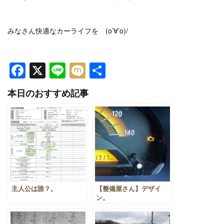
みなさん快適なカーライフを (o’∀’o)/
Facebook
X
Line
Mixi
共
有
本日のおすすめ記事
主人公は誰？。
【整備屋さん】デザイ
ン。