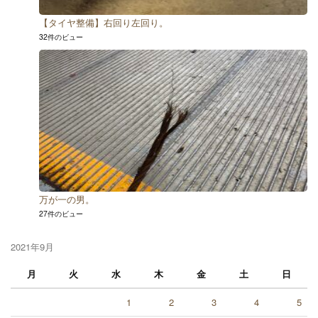
【タイヤ整備】右回り左回り。
32件のビュー
万が一の男。
27件のビュー
2021年9月
月
火
水
木
金
土
日
1
2
3
4
5