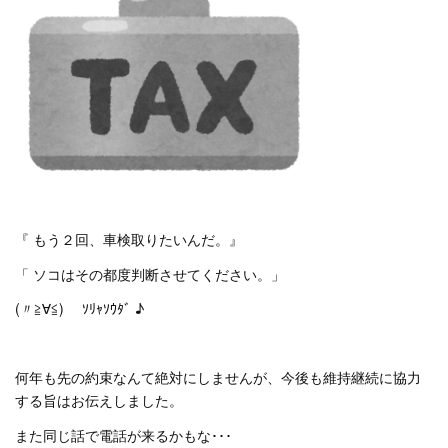
『 もう２回、車検取りたいんだ。』
「 ソコはその都度判断させてください。」
(〃≧∀≦)ゞ ｿﾘｬｿｳﾀﾞ ♪
何年も先の約束なんて絶対にしませんが、今後も維持継続に協力
する旨はお伝えしました。
また同じ話で電話が来るかもな･･･