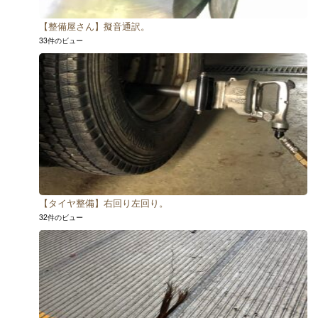
【整備屋さん】擬音通訳。
33件のビュー
【タイヤ整備】右回り左回り。
32件のビュー