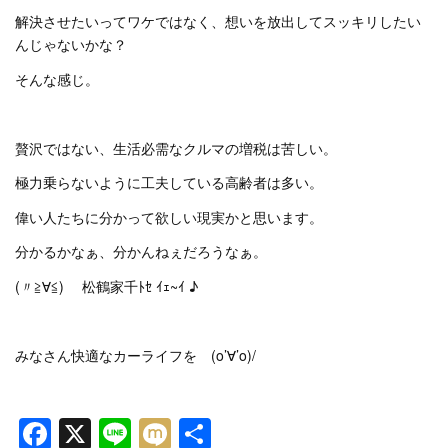
解決させたいってワケではなく、想いを放出してスッキリしたい
んじゃないかな？
そんな感じ。
贅沢ではない、生活必需なクルマの増税は苦しい。
極力乗らないように工夫している高齢者は多い。
偉い人たちに分かって欲しい現実かと思います。
分かるかなぁ、分かんねぇだろうなぁ。
(〃≧∀≦)ゞ 松鶴家千ﾄｾ ｲｪ~ｲ ♪
みなさん快適なカーライフを (o’∀’o)/
Facebook
X
Line
Mixi
共