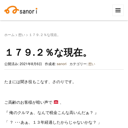
検
索:
ホーム
>
想い
>
１７９.２％な現在。
１７９.２％な現在。
公開済み: 2021年8月6日
作成者:
sanori
カテゴリー:
想い
たまには聞き役もこなす、さのりです。
ご高齢のお客様が暗い声で
、
『 俺のクルマぁ、なんで税金こんな高いんだぁ？ 』
「 ？ ･･･あぁ、１３年経過したからじゃないかな？ 」