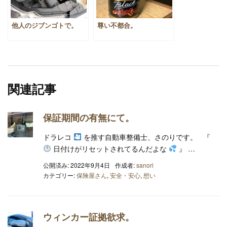
他人のジブンゴトで。
尊い不都合。
関連記事
保証期間の有無にて。
ドラレコ
を推す自動車整備士、さのりです。 『
日付けがリセットされてるんだよな
』 …
公開済み: 2022年9月4日
作成者:
sanori
カテゴリー:
保険屋さん
,
安全・安心
,
想い
ウィンカー証拠欲求。