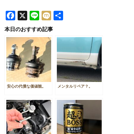
Facebook
X
Line
Mixi
共
有
本日のおすすめ記事
安心の代償な価値観。
メンタルリペア？。