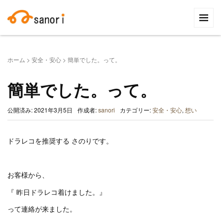
検
索:
ホーム
>
安全・安心
>
簡単でした。って。
簡単でした。って。
公開済み: 2021年3月5日
作成者:
sanori
カテゴリー:
安全・安心
,
想い
ドラレコを推奨する さのりです。
お客様から、
『 昨日ドラレコ着けました。』
って連絡が来ました。