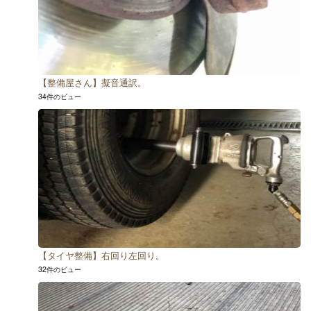
【整備屋さん】擬音通訳。
34件のビュー
【タイヤ整備】右回り左回り。
32件のビュー