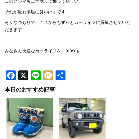
このクルマも二十歳まで乗って欲しい。
それが最も環境に良いはずです。
そんなつもりで、これからもずっとカーライフに貢献させていた
だきます。
みなさん快適なカーライフを (o’∀’o)/
Facebook
X
Line
Mixi
共
有
本日のおすすめ記事