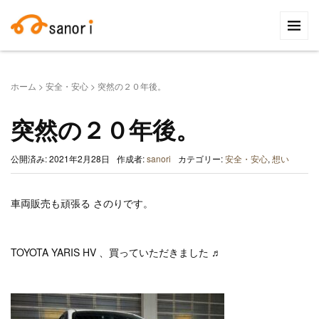
検
索:
ホーム
>
安全・安心
>
突然の２０年後。
突然の２０年後。
公開済み: 2021年2月28日
作成者:
sanori
カテゴリー:
安全・安心
,
想い
車両販売も頑張る さのりです。
TOYOTA YARIS HV 、買っていただきました ♬