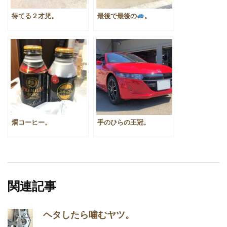
待てる２才児。
最後で最後の
。
燗コーヒー。
手のひらの王冠。
関連記事
ヘタしたら噛むヤツ。