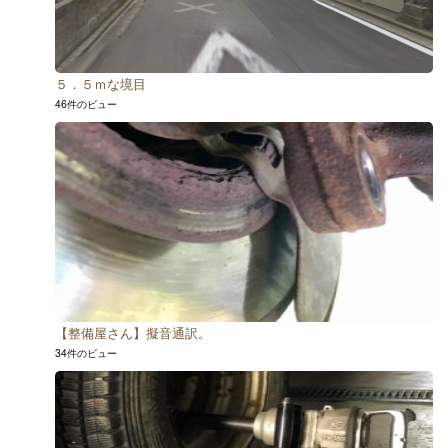
５．５ｍな境目
46件のビュー
【整備屋さん】擬音通訳。
34件のビュー