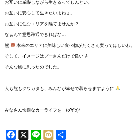
お互いに威嚇しながら生きるってしんどい。
お互いに安心して生きたいよねぇ。
お互いに住むエリアを隔てませんか？
なぁんて意思疎通できればな…
熊
本来のエリアに美味しい食べ物がたくさん実ってほしいわ。
そして、イメージはプーさんだけで良い ♪
そんな風に思ったのでした。
人も熊もクワガタも、みんなが幸せで暮らせますように
みなさん快適なカーライフを (o’∀’o)/
Facebook
X
Line
Mixi
共