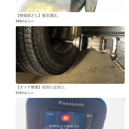
【整備屋さん】擬音通訳。
34件のビュー
【タイヤ整備】右回り左回り。
31件のビュー