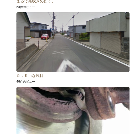
まるで霧吹きの如く。
53件のビュー
５．５ｍな境目
46件のビュー