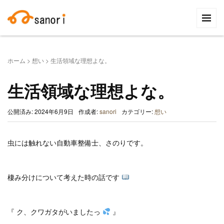
検
索:
ホーム
>
想い
>
生活領域な理想よな。
生活領域な理想よな。
公開済み: 2024年6月9日
作成者:
sanori
カテゴリー:
想い
虫には触れない自動車整備士、さのりです。
棲み分けについて考えた時の話です
『 ク、クワガタがいましたっ
』