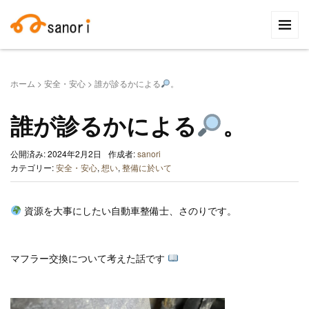
検
索:
ホーム
>
安全・安心
>
誰が診るかによる
。
誰が診るかによる
。
公開済み: 2024年2月2日
作成者:
sanori
カテゴリー:
安全・安心
,
想い
,
整備に於いて
資源を大事にしたい自動車整備士、さのりです。
マフラー交換について考えた話です