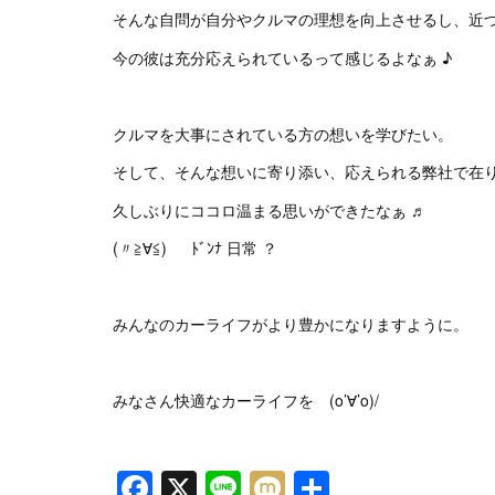
そんな自問が自分やクルマの理想を向上させるし、近
今の彼は充分応えられているって感じるよなぁ ♪
クルマを大事にされている方の想いを学びたい。
そして、そんな想いに寄り添い、応えられる弊社で在
久しぶりにココロ温まる思いができたなぁ ♬
(〃≧∀≦)ゞ ﾄﾞﾝﾅ 日常 ？
みんなのカーライフがより豊かになりますように。
みなさん快適なカーライフを (o’∀’o)/
Facebook
X
Line
Mixi
共