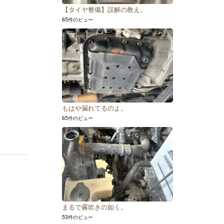
【タイヤ整備】誤解の教え。
65件のビュー
もはや漏れてるのよ。
65件のビュー
まるで霧吹きの如く。
53件のビュー