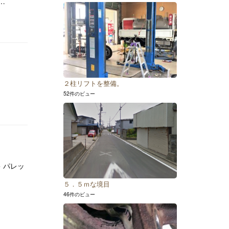
…
２柱リフトを整備。
52件のビュー
 パレッ
５．５ｍな境目
46件のビュー