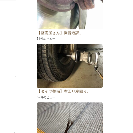
【整備屋さん】擬音通訳。
34件のビュー
【タイヤ整備】右回り左回り。
32件のビュー