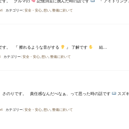
です。 クルマの
記憶消去に挑んだ時の話です
『 アイドリング
ri
カテゴリー:
安全・安心
,
想い
,
整備に於いて
です。 『 擦れるような音がする
』 了解です
結…
i
カテゴリー:
安全・安心
,
想い
,
整備に於いて
、さのりです。 責任感なんだべなぁ、って思った時の話です
スズキ
ri
カテゴリー:
安全・安心
,
想い
,
整備に於いて