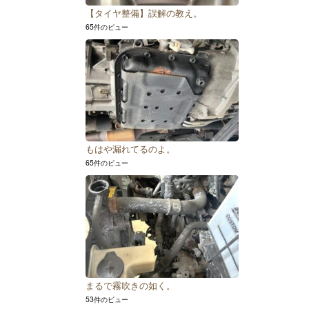
【タイヤ整備】誤解の教え。
65件のビュー
もはや漏れてるのよ。
65件のビュー
まるで霧吹きの如く。
53件のビュー