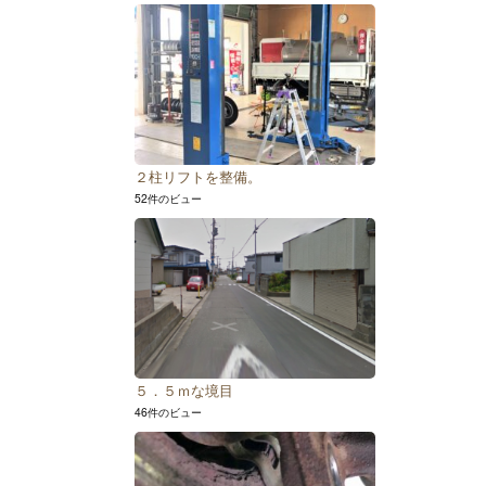
２柱リフトを整備。
52件のビュー
５．５ｍな境目
46件のビュー