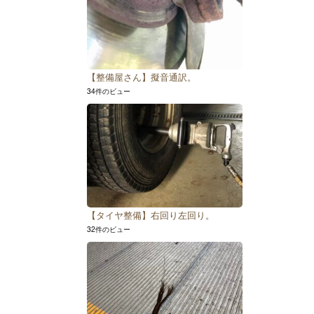
【整備屋さん】擬音通訳。
34件のビュー
【タイヤ整備】右回り左回り。
32件のビュー