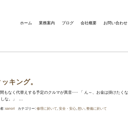
ホーム
業務案内
ブログ
会社概要
お問い合わせ
クッキング。
間もなく代替えする予定のクルマが異音･･･ 「 ん～、お金は掛けたく
しな。」 …
者:
sanori
カテゴリー:
修理に於いて
,
安全・安心
,
想い
,
整備に於いて