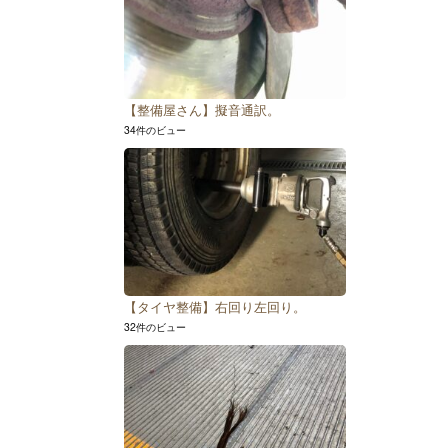
【整備屋さん】擬音通訳。
34件のビュー
【タイヤ整備】右回り左回り。
32件のビュー