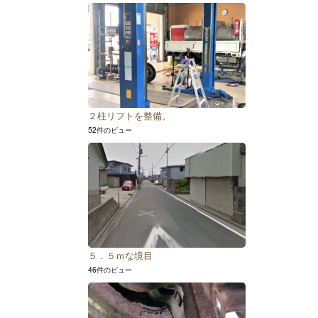
２柱リフトを整備。
52件のビュー
５．５ｍな境目
46件のビュー