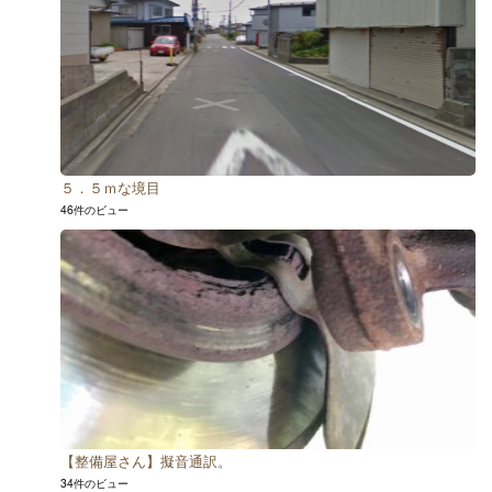
５．５ｍな境目
46件のビュー
【整備屋さん】擬音通訳。
34件のビュー