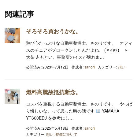
関連記事
そろそろ買おうかな。
遊び心たっぷりな自動車整備士、さのりです。 オフィ
スのチェアがブロークンしたんだよね。 (〃≧∀≦)ゞ ﾙｰ
大柴 ♪ もとい、事務所のイスが壊れま…
公開済み: 2023年7月12日
作成者:
sanori
カテゴリー:
想い
燃料高騰故抵抗断念。
コスパを重視する自動車整備士、さのりです。 やっぱ
り悔しいな、って思った時の話です
YAMAHA
YT660EDJ を参考にし…
公開済み: 2025年5月18日
作成者:
sanori
カテゴリー:
想い
,
整備に於いて