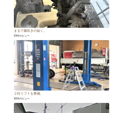
まるで霧吹きの如く。
53件のビュー
２柱リフトを整備。
52件のビュー