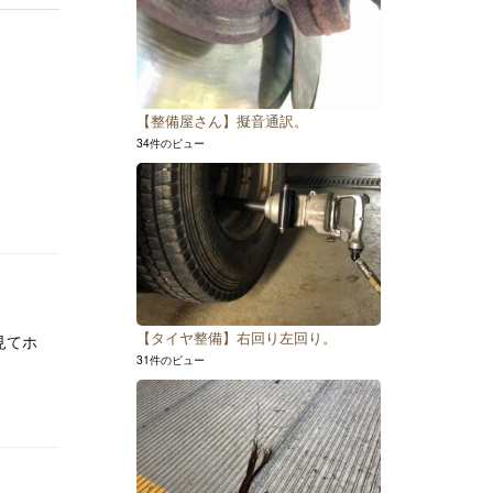
【整備屋さん】擬音通訳。
34件のビュー
【タイヤ整備】右回り左回り。
見てホ
31件のビュー