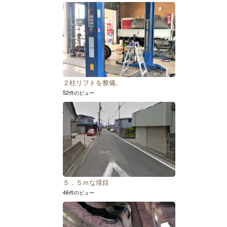
２柱リフトを整備。
52件のビュー
５．５ｍな境目
46件のビュー