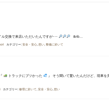
ル交換で来店いただいたんですが･･･
&nb…
ori
カテゴリー:
安全・安心
,
想い
,
整備に於いて
 『
トラックにブツかった
』 そう聞いて驚いたんだけど、現車を
i
カテゴリー:
修理に於いて
,
安全・安心
,
想い