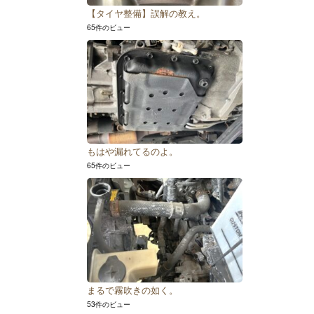
【タイヤ整備】誤解の教え。
65件のビュー
もはや漏れてるのよ。
65件のビュー
まるで霧吹きの如く。
53件のビュー