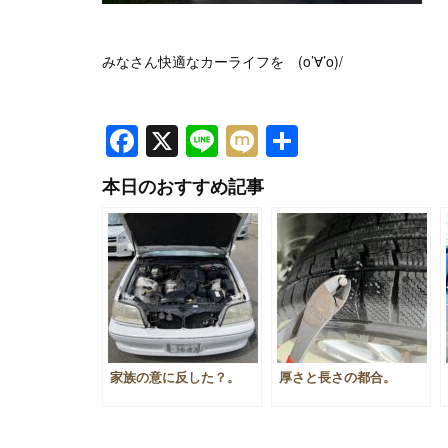
みなさん快適なカーライフを (o’∀’o)/
Facebook
X
Line
Mixi
共
有
本日のおすすめ記事
家族の意に反した？。
厚さと長さの都合。