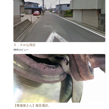
５．５ｍな境目
46件のビュー
【整備屋さん】擬音通訳。