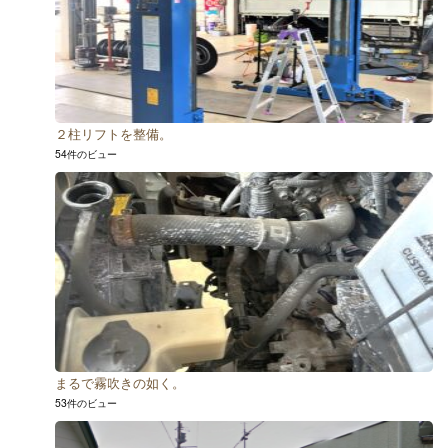
２柱リフトを整備。
54件のビュー
まるで霧吹きの如く。
53件のビュー