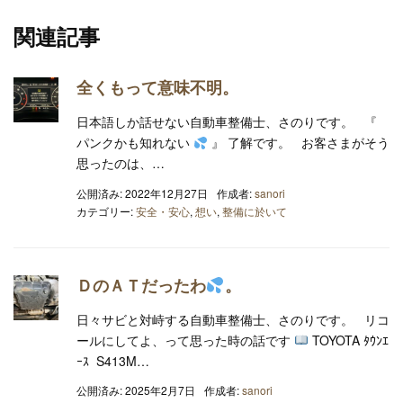
関連記事
全くもって意味不明。
日本語しか話せない自動車整備士、さのりです。 『
パンクかも知れない
』 了解です。 お客さまがそう
思ったのは、…
公開済み: 2022年12月27日
作成者:
sanori
カテゴリー:
安全・安心
,
想い
,
整備に於いて
ＤのＡＴだったわ
。
日々サビと対峙する自動車整備士、さのりです。 リコ
ールにしてよ、って思った時の話です
TOYOTA ﾀｳﾝｴ
ｰｽ S413M…
公開済み: 2025年2月7日
作成者:
sanori