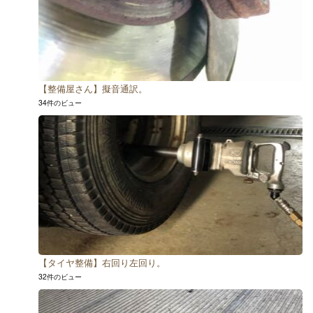
【整備屋さん】擬音通訳。
34件のビュー
【タイヤ整備】右回り左回り。
32件のビュー