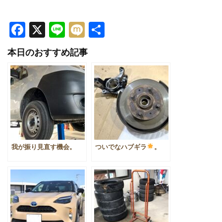
Facebook
X
Line
Mixi
共
有
本日のおすすめ記事
我が振り見直す機会。
ついでなハブギラ
。